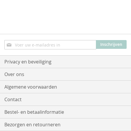
Abonneer
Inschrijven
u
op
onze
Privacy en beveiliging
nieuwsbrief
Over ons
Algemene voorwaarden
Contact
Bestel- en betaalinformatie
Bezorgen en retourneren