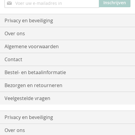
Abonneer
Inschrijven
u
op
onze
Privacy en beveiliging
nieuwsbrief
Over ons
Algemene voorwaarden
Contact
Bestel- en betaalinformatie
Bezorgen en retourneren
Veelgestelde vragen
Privacy en beveiliging
Over ons