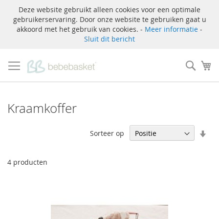
Deze website gebruikt alleen cookies voor een optimale
gebruikerservaring. Door onze website te gebruiken gaat u
akkoord met het gebruik van cookies. -
Meer informatie
-
Sluit dit bericht
Ga
naar
Zoek
W
de
inhoud
Kraamkoffer
Van
Sorteer op
laa
naa
hoo
4
producten
sor