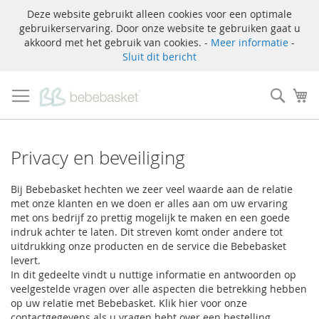
Deze website gebruikt alleen cookies voor een optimale
gebruikerservaring. Door onze website te gebruiken gaat u
akkoord met het gebruik van cookies. -
Meer informatie
-
Sluit dit bericht
Ga
naar
Zoek
W
de
inhoud
Privacy en beveiliging
Bij Bebebasket hechten we zeer veel waarde aan de relatie
met onze klanten en we doen er alles aan om uw ervaring
met ons bedrijf zo prettig mogelijk te maken en een goede
indruk achter te laten. Dit streven komt onder andere tot
uitdrukking onze producten en de service die Bebebasket
levert.
In dit gedeelte vindt u nuttige informatie en antwoorden op
veelgestelde vragen over alle aspecten die betrekking hebben
op uw relatie met Bebebasket. Klik hier voor onze
contactgegevens als u vragen hebt over een bestelling,