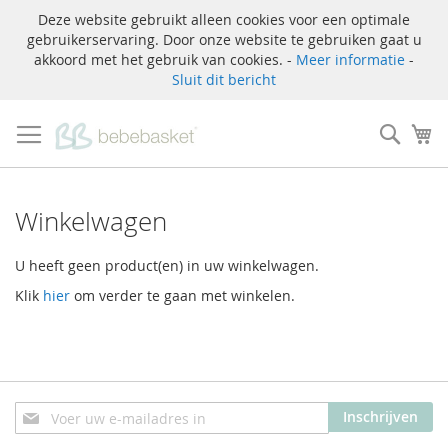
Deze website gebruikt alleen cookies voor een optimale
gebruikerservaring. Door onze website te gebruiken gaat u
akkoord met het gebruik van cookies. -
Meer informatie
-
Sluit dit bericht
Ga
naar
Zoek
W
de
inhoud
Winkelwagen
U heeft geen product(en) in uw winkelwagen.
Klik
hier
om verder te gaan met winkelen.
Abonneer
Inschrijven
u