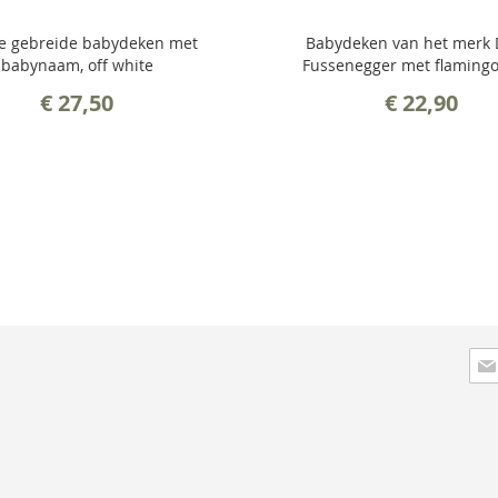
e gebreide babydeken met
Babydeken van het merk 
babynaam, off white
Fussenegger met flamingo
€ 27,50
€ 22,90
Abo
u
op
onz
nie