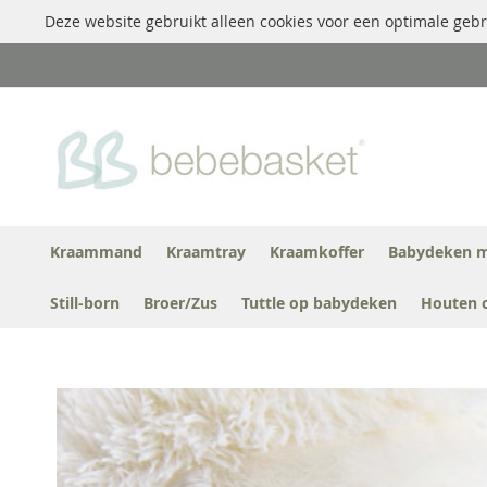
Deze website gebruikt alleen cookies voor een optimale gebr
Ga
naar
de
inhoud
Kraammand
Kraamtray
Kraamkoffer
Babydeken m
Still-born
Broer/Zus
Tuttle op babydeken
Houten 