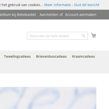
 het gebruik van cookies. -
Meer informatie
-
Sluit dit bericht
elkom bij Bebebasket
Aanmelden
Account aanmaken
Zoek
Winkel
Zoek
Tweelingcadeau
Brievenbuscadeau
Kraamcadeau