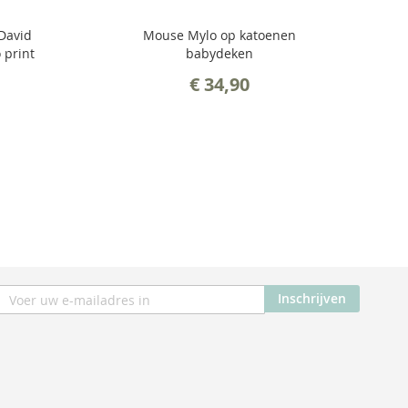
David
Mouse Mylo op katoenen
 print
babydeken
€ 34,90
nneer
Inschrijven
e
uwsbrief