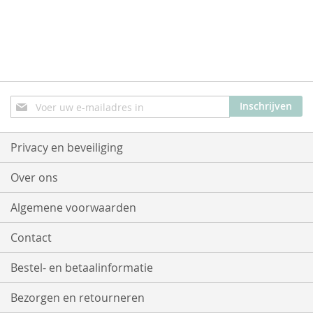
Abonneer
Inschrijven
u
op
onze
Privacy en beveiliging
nieuwsbrief
Over ons
Algemene voorwaarden
Contact
Bestel- en betaalinformatie
Bezorgen en retourneren