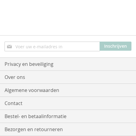
Abonneer
Inschrijven
u
op
onze
Privacy en beveiliging
nieuwsbrief
Over ons
Algemene voorwaarden
Contact
Bestel- en betaalinformatie
Bezorgen en retourneren