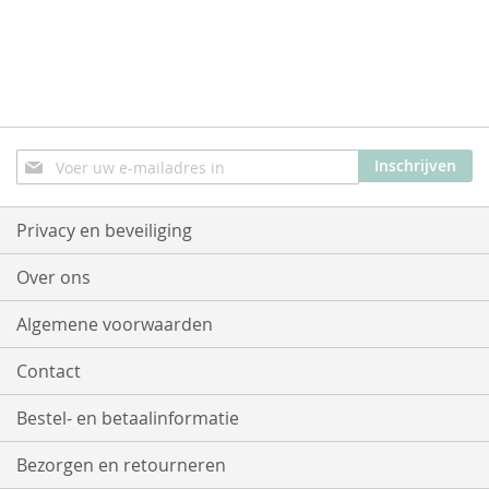
Abonneer
Inschrijven
u
op
onze
Privacy en beveiliging
nieuwsbrief
Over ons
Algemene voorwaarden
Contact
Bestel- en betaalinformatie
Bezorgen en retourneren