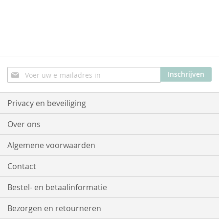
Abonneer
Inschrijven
u
op
onze
Privacy en beveiliging
nieuwsbrief
Over ons
Algemene voorwaarden
Contact
Bestel- en betaalinformatie
Bezorgen en retourneren