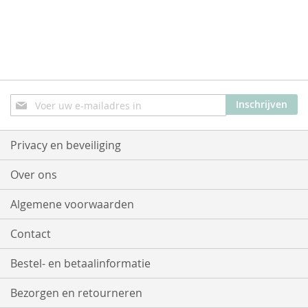
Abonneer
Inschrijven
u
op
onze
Privacy en beveiliging
nieuwsbrief
Over ons
Algemene voorwaarden
Contact
Bestel- en betaalinformatie
Bezorgen en retourneren