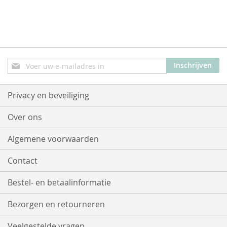
Abonneer
Inschrijven
u
op
onze
Privacy en beveiliging
nieuwsbrief
Over ons
Algemene voorwaarden
Contact
Bestel- en betaalinformatie
Bezorgen en retourneren
Veelgestelde vragen