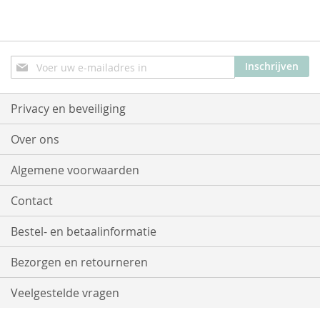
Abonneer
Inschrijven
u
op
onze
Privacy en beveiliging
nieuwsbrief
Over ons
Algemene voorwaarden
Contact
Bestel- en betaalinformatie
Bezorgen en retourneren
Veelgestelde vragen