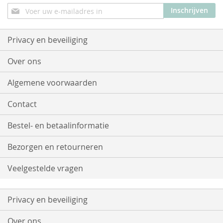
Abonneer
Inschrijven
u
op
onze
Privacy en beveiliging
nieuwsbrief
Over ons
Algemene voorwaarden
Contact
Bestel- en betaalinformatie
Bezorgen en retourneren
Veelgestelde vragen
Privacy en beveiliging
Over ons