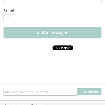
Aantal
In Winkelwagen
Abonneer
Inschrijven
u
op
onze