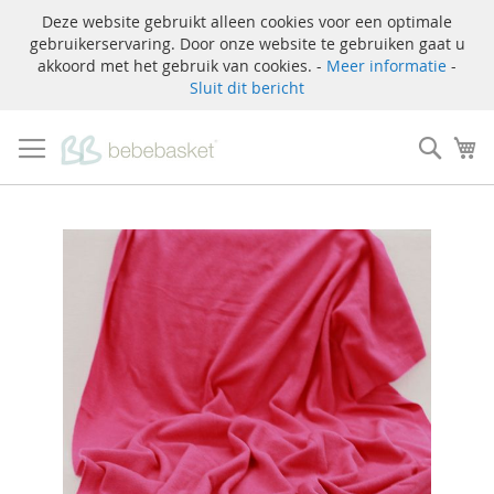
Deze website gebruikt alleen cookies voor een optimale
gebruikerservaring. Door onze website te gebruiken gaat u
akkoord met het gebruik van cookies. -
Meer informatie
-
Sluit dit bericht
Ga
naar
Zoek
W
de
inhoud