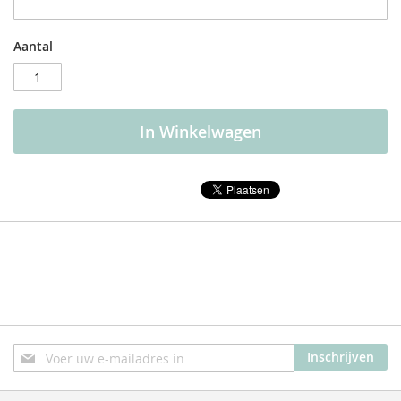
Aantal
In Winkelwagen
Abonneer
Inschrijven
u
op