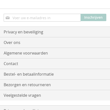
Abonneer
Inschrijven
u
op
onze
Privacy en beveiliging
nieuwsbrief
Over ons
Algemene voorwaarden
Contact
Bestel- en betaalinformatie
Bezorgen en retourneren
Veelgestelde vragen