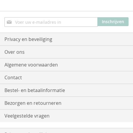
Abonneer
Inschrijven
u
op
onze
Privacy en beveiliging
nieuwsbrief
Over ons
Algemene voorwaarden
Contact
Bestel- en betaalinformatie
Bezorgen en retourneren
Veelgestelde vragen