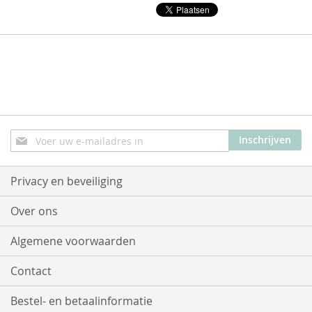
Abonneer
Inschrijven
u
op
onze
Privacy en beveiliging
nieuwsbrief
Over ons
Algemene voorwaarden
Contact
Bestel- en betaalinformatie