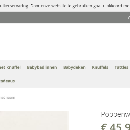
uikerservaring. Door onze website te gebruiken gaat u akkoord met
W
et knuffel
Babybadlinnen
Babydeken
Knuffels
Tuttles
cadeaus
 met naam
Poppenwi
€ 45,