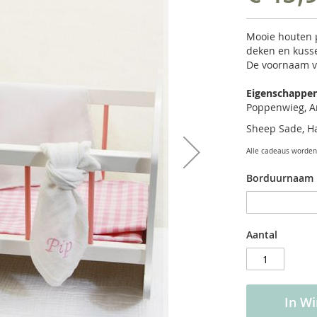
Mooie houten p
deken en kuss
De voornaam v
Eigenschappe
Poppenwieg, An
Sheep Sade, H
Alle cadeaus worden 
Borduurnaam
Aantal
In W