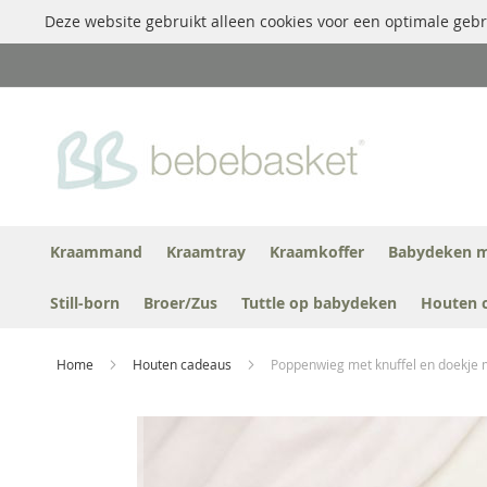
Deze website gebruikt alleen cookies voor een optimale gebr
Ga
naar
de
inhoud
Kraammand
Kraamtray
Kraamkoffer
Babydeken m
Still-born
Broer/Zus
Tuttle op babydeken
Houten 
Home
Houten cadeaus
Poppenwieg met knuffel en doekje