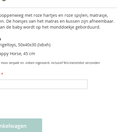
oppenwieg met roze hartjes en roze spijlen,
matrasje,
en
. De hoesjes van het matras en kussen zijn afneembaar.
an de baby wordt op het monddoekje geborduurd.
n
geltoys, 50x40x30 (lxbxh)
appy Horse, 45 cm
mooi verpakt en -indien ingevoerd- inclusief felicitatietekst verzonden
inkelwagen