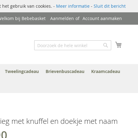
 het gebruik van cookies. -
Meer informatie
-
Sluit dit bericht
elkom bij Bebebasket
Aanmelden
Account aanmaken
Zoek
Winkel
Zoek
Tweelingcadeau
Brievenbuscadeau
Kraamcadeau
eg met knuffel en doekje met naam
90