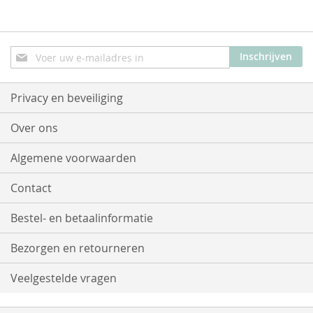
Abonneer
Inschrijven
u
op
onze
Privacy en beveiliging
nieuwsbrief
Over ons
Algemene voorwaarden
Contact
Bestel- en betaalinformatie
Bezorgen en retourneren
Veelgestelde vragen