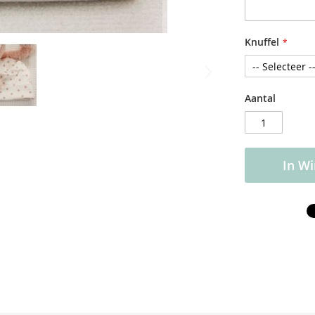
Knuffel
Aantal
In W