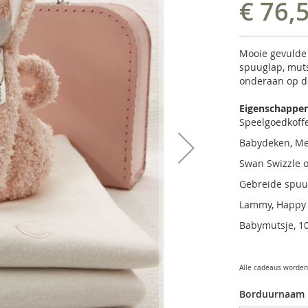
€ 76,
Mooie gevulde 
spuuglap, mut
onderaan op d
Eigenschappe
Speelgoedkoff
Babydeken, Me
Swan Swizzle 
Gebreide spuug
Lammy, Happy 
Babymutsje, 1
Alle cadeaus worden 
Borduurnaam