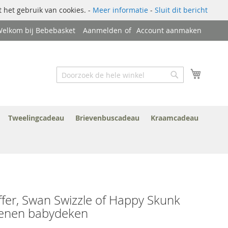
 het gebruik van cookies. -
Meer informatie
-
Sluit dit bericht
elkom bij Bebebasket
Aanmelden
Account aanmaken
Zoek
Winkel
Zoek
Tweelingcadeau
Brievenbuscadeau
Kraamcadeau
fer, Swan Swizzle of Happy Skunk
enen babydeken