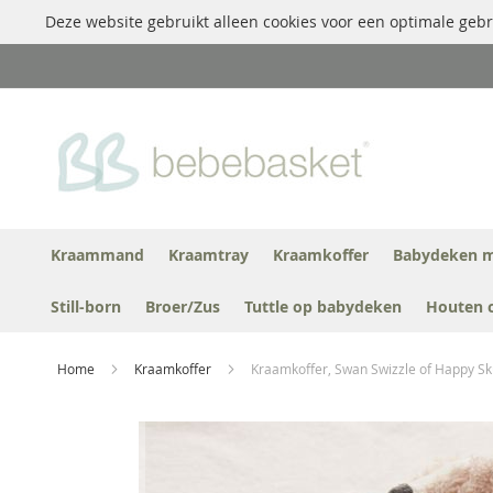
Deze website gebruikt alleen cookies voor een optimale gebr
Ga
naar
de
inhoud
Kraammand
Kraamtray
Kraamkoffer
Babydeken m
Still-born
Broer/Zus
Tuttle op babydeken
Houten 
Home
Kraamkoffer
Kraamkoffer, Swan Swizzle of Happy S