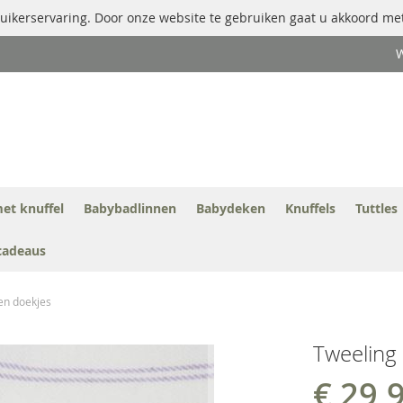
uikerservaring. Door onze website te gebruiken gaat u akkoord met
W
et knuffel
Babybadlinnen
Babydeken
Knuffels
Tuttles
cadeaus
en doekjes
Tweeling 
€ 29,