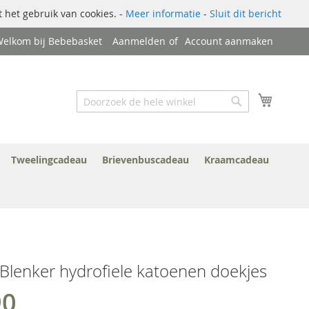
 het gebruik van cookies. -
Meer informatie
-
Sluit dit bericht
elkom bij Bebebasket
Aanmelden
Account aanmaken
Zoek
Winkel
Zoek
Tweelingcadeau
Brievenbuscadeau
Kraamcadeau
Blenker hydrofiele katoenen doekjes
90