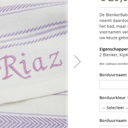
De BlenkerBaby
neemt daardoor
het bad, maar 
voornamen van
uw keuze gebo
Eigenschappe
2 Blenker, Kip
Alle cadeaus worden 
Borduurnaam 
Borduurkleur
Borduurnaam 