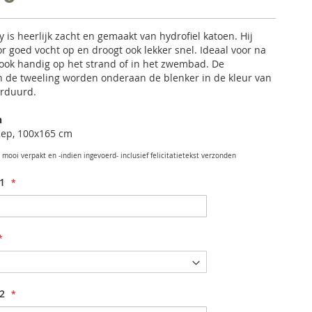
 is heerlijk zacht en gemaakt van hydrofiel katoen. Hij
 goed vocht op en droogt ook lekker snel. Ideaal voor na
ook handig op het strand of in het zwembad. De
 de tweeling worden onderaan de blenker in de kleur van
rduurd.
n
Kep, 100x165 cm
mooi verpakt en -indien ingevoerd- inclusief felicitatietekst verzonden
1
2