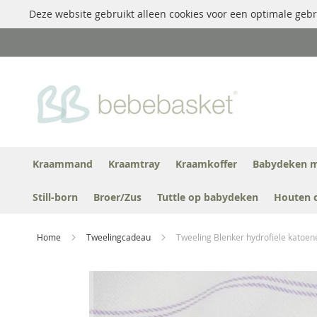
Deze website gebruikt alleen cookies voor een optimale gebr
Ga
naar
de
inhoud
Kraammand
Kraamtray
Kraamkoffer
Babydeken m
Still-born
Broer/Zus
Tuttle op babydeken
Houten 
Home
Tweelingcadeau
Tweeling Blenker hydrofiele katoen