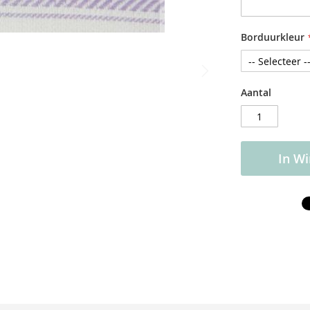
Borduurkleur
Aantal
In W