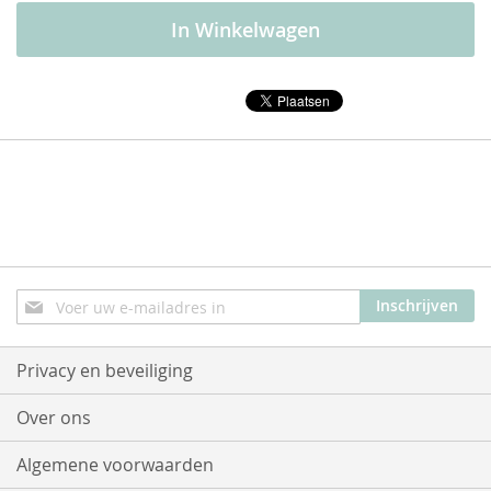
In Winkelwagen
Abonneer
Inschrijven
u
op
onze
Privacy en beveiliging
nieuwsbrief
Over ons
Algemene voorwaarden