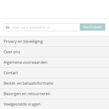
Abonneer
Inschrijven
u
op
onze
Privacy en beveiliging
nieuwsbrief
Over ons
Algemene voorwaarden
Contact
Bestel- en betaalinformatie
Bezorgen en retourneren
Veelgestelde vragen