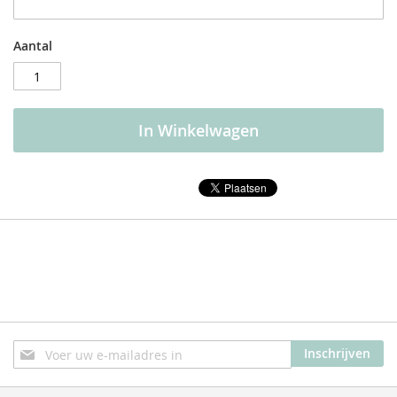
Aantal
In Winkelwagen
Abonneer
Inschrijven
u
op