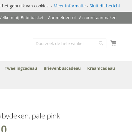
 het gebruik van cookies. -
Meer informatie
-
Sluit dit bericht
elkom bij Bebebasket
Aanmelden
Account aanmaken
Zoek
Winkel
Zoek
Tweelingcadeau
Brievenbuscadeau
Kraamcadeau
abydeken, pale pink
50