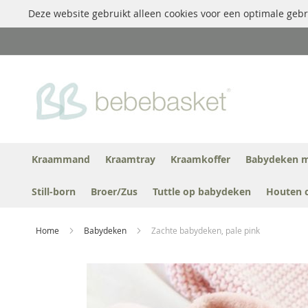
Deze website gebruikt alleen cookies voor een optimale gebr
Ga
naar
de
inhoud
Kraammand
Kraamtray
Kraamkoffer
Babydeken m
Still-born
Broer/Zus
Tuttle op babydeken
Houten 
Home
Babydeken
Zachte babydeken, pale pink