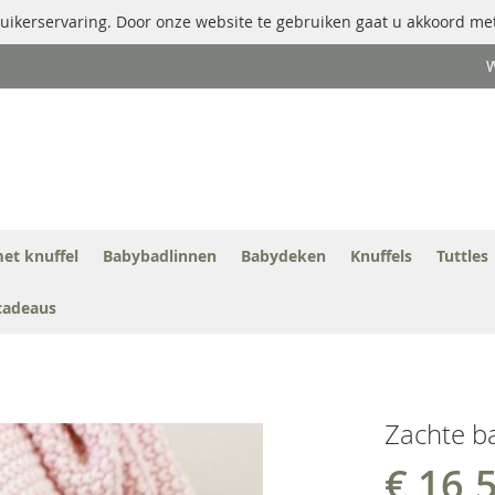
uikerservaring. Door onze website te gebruiken gaat u akkoord met
W
et knuffel
Babybadlinnen
Babydeken
Knuffels
Tuttles
cadeaus
Zachte b
€ 16,