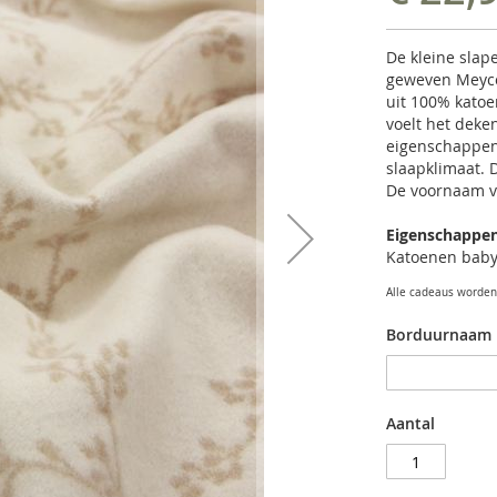
De kleine slap
geweven Meyc
uit 100% kato
voelt het deken
eigenschappen 
slaapklimaat. D
De voornaam v
Eigenschappe
Katoenen baby
Alle cadeaus worden 
Borduurnaam
Aantal