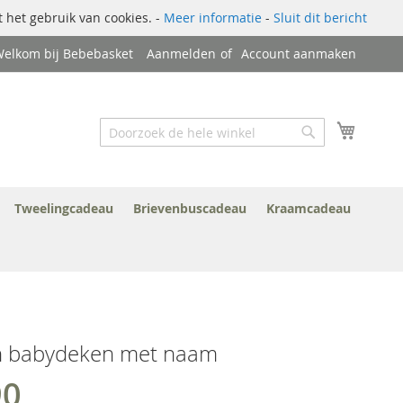
 het gebruik van cookies. -
Meer informatie
-
Sluit dit bericht
elkom bij Bebebasket
Aanmelden
Account aanmaken
Zoek
Winkel
Zoek
Tweelingcadeau
Brievenbuscadeau
Kraamcadeau
n babydeken met naam
90