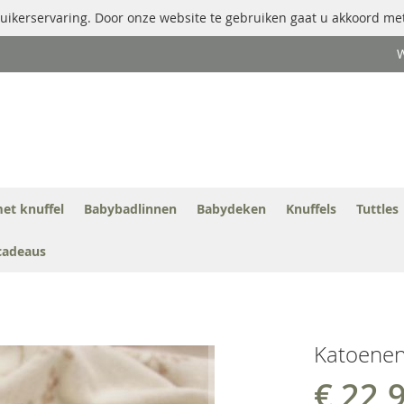
uikerservaring. Door onze website te gebruiken gaat u akkoord met
W
et knuffel
Babybadlinnen
Babydeken
Knuffels
Tuttles
cadeaus
Katoene
€ 22,