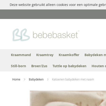
Deze website gebruikt alleen cookies voor een optimale gebr
Ga
naar
de
inhoud
Kraammand
Kraamtray
Kraamkoffer
Babydeken m
Still-born
Broer/Zus
Tuttle op babydeken
Houten 
Home
Babydeken
Katoenen babydeken met naam