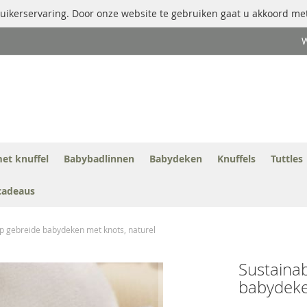
uikerservaring. Door onze website te gebruiken gaat u akkoord met
W
et knuffel
Babybadlinnen
Babydeken
Knuffels
Tuttles
cadeaus
 gebreide babydeken met knots, naturel
Sustaina
babydeke