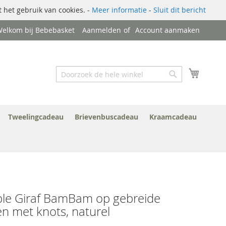
 het gebruik van cookies. -
Meer informatie
-
Sluit dit bericht
elkom bij Bebebasket
Aanmelden
Account aanmaken
Zoek
Winkel
Zoek
Tweelingcadeau
Brievenbuscadeau
Kraamcadeau
ble Giraf BamBam op gebreide
n met knots, naturel