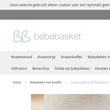
Deze website gebruikt alleen cookies voor een optimale gebr
Ga
naar
de
inhoud
Kraammand
Kraamtray
Kraamkoffer
Babydeken m
Still-born
Broer/Zus
Tuttle op babydeken
Houten 
Home
Babydeken met knuffel
Sustainable Giraf BamBam op