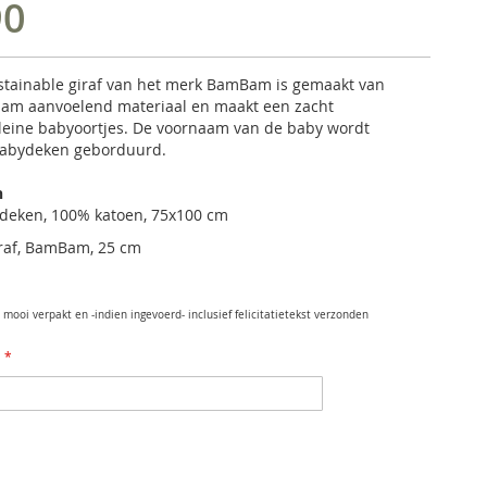
90
sustainable giraf van het merk BamBam is gemaakt van
aam aanvoelend materiaal en maakt een zacht
kleine babyoortjes. De voornaam van de baby wordt
abydeken geborduurd.
n
deken, 100% katoen, 75x100 cm
iraf, BamBam, 25 cm
mooi verpakt en -indien ingevoerd- inclusief felicitatietekst verzonden