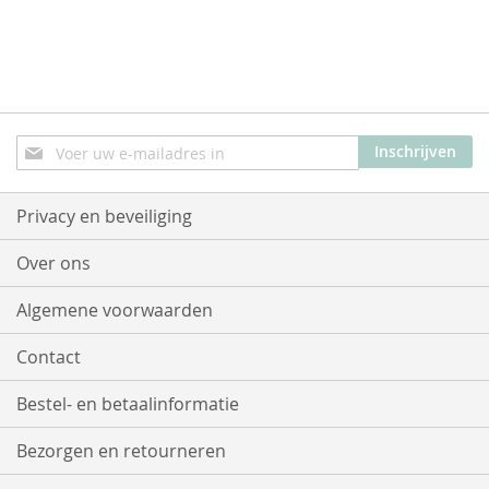
Abonneer
Inschrijven
u
op
onze
Privacy en beveiliging
nieuwsbrief
Over ons
Algemene voorwaarden
Contact
Bestel- en betaalinformatie
Bezorgen en retourneren